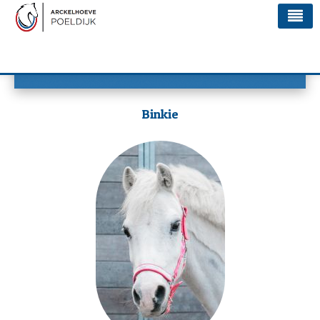
Home
Manege de Arckelhoeve Paarden
Accommodatie
Lessen
Binkie
Team
Paarden
Nieuws
Agenda
Vlogs
Contact
.